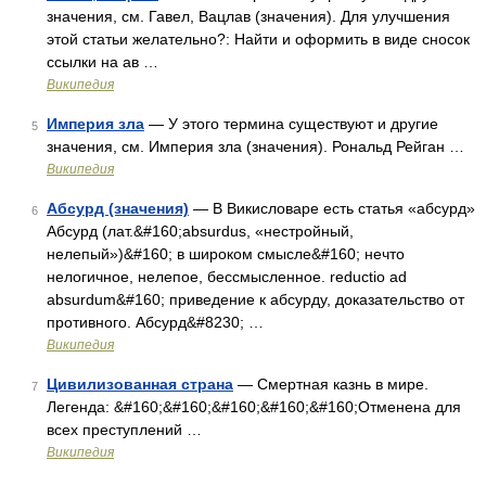
значения, см. Гавел, Вацлав (значения). Для улучшения
этой статьи желательно?: Найти и оформить в виде сносок
ссылки на ав …
Википедия
Империя зла
— У этого термина существуют и другие
5
значения, см. Империя зла (значения). Рональд Рейган …
Википедия
Абсурд (значения)
— В Викисловаре есть статья «абсурд»
6
Абсурд (лат.&#160;absurdus, «нестройный,
нелепый»)&#160; в широком смысле&#160; нечто
нелогичное, нелепое, бессмысленное. reductio ad
absurdum&#160; приведение к абсурду, доказательство от
противного. Абсурд&#8230; …
Википедия
Цивилизованная страна
— Смертная казнь в мире.
7
Легенда: &#160;&#160;&#160;&#160;&#160;Отменена для
всех преступлений …
Википедия