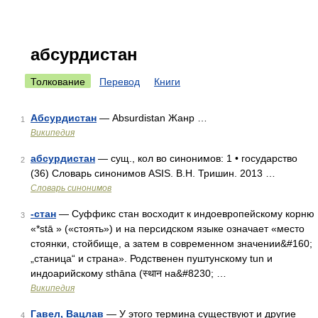
абсурдистан
Толкование
Перевод
Книги
Абсурдистан
— Absurdistan Жанр …
1
Википедия
абсурдистан
— сущ., кол во синонимов: 1 • государство
2
(36) Словарь синонимов ASIS. В.Н. Тришин. 2013 …
Словарь синонимов
-стан
— Суффикс стан восходит к индоевропейскому корню
3
«*stā » («стоять») и на персидском языке означает «место
стоянки, стойбище, а затем в современном значении&#160;
„станица“ и страна». Родственен пуштунскому tun и
индоарийскому sthāna (स्थान на&#8230; …
Википедия
Гавел, Вацлав
— У этого термина существуют и другие
4