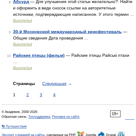
Абсурд
— Для улучшения этой статьи желательно?: Найти
8
и оформить в виде сносок ссылки на авторитетные
источники, подтверждающие написанное. У этого термин …
Википедия
30-й Московский международный кинофестиваль
—
9
Общие сведения Дата проведения …
Википедия
Райские птицы (фильм)
— Райские птицы Райські птахи
10
…
Википедия
Страницы
Следующая
→
1
2
3
4
© Академик, 2000-2026
18+
Обратная связь:
Техподдержка
,
Реклама на сайте
👣 Путешествия
Экспорт словарей на сайты
, сделанные на PHP,
Joomla,
Drupal,